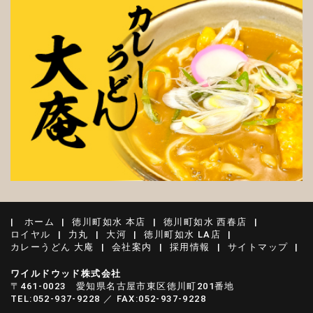
ホーム
徳川町如水 本店
徳川町如水 西春店
ロイヤル
力丸
大河
徳川町如水 LA店
カレーうどん 大庵
会社案内
採用情報
サイトマップ
ワイルドウッド株式会社
〒461-0023 愛知県名古屋市東区徳川町201番地
TEL:052-937-9228 ／ FAX:052-937-9228